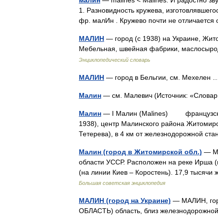
малин
— malines < Malines. И радостно зв
1. Разновидность кружева, изготовлявшего
фр. малИн . Кружево почти не отличает
МАЛИН
— город (с 1938) на Украине, Житом
Мебельная, швейная фабрики, маслосыро
Энциклопедический словарь
МАЛИН
— город в Бельгии, см. Мехелен
Малин
— см. Малевич (Источник: «Слова
Малин
— I Малин (Malines) французско
1938), центр Малинского района Житомирс
Тетерева), в 4 км от железнодорожной с
Малин (город в Житомирской обл.)
— Ма
области УССР. Расположен на реке Ирша (
(на линии Киев ‒ Коростень). 17,9 тысяч
Большая советская энциклопедия
МАЛИН (город на Украине)
— МАЛИН, гор
ОБЛАСТЬ) область, близ железнодорожной 