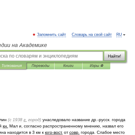
Запомнить сайт
Словарь на свой сайт
RU
едии на Академике
Найти!
Толкования
Переводы
Книги
Игры ⚽
лин
(
с
1938
г
.
город
)
унаследовало
название
др
.-
русск
.
города
й
кн
.
Мал
и
,
согласно
распространенному
мнению
,
назвал
его
ина
находится
в
3
км
к
юго
-
вост
.
от
совр
.
города
.
Слабое
место