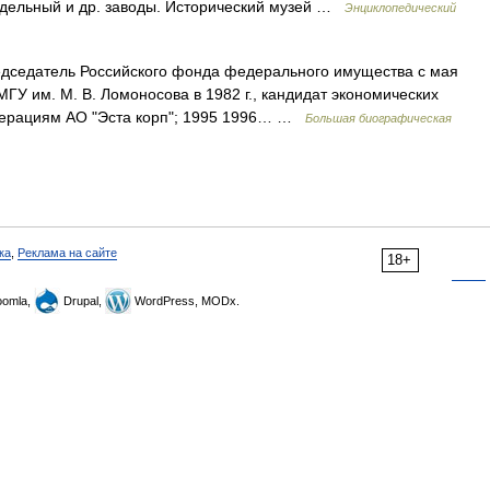
дельный и др. заводы. Исторический музей …
Энциклопедический
седатель Российского фонда федерального имущества с мая
 МГУ им. М. В. Ломоносова в 1982 г., кандидат экономических
операциям АО "Эста корп"; 1995 1996… …
Большая биографическая
ка
,
Реклама на сайте
18+
omla,
Drupal,
WordPress, MODx.