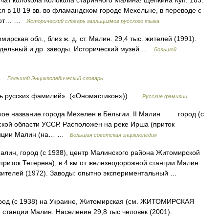
учат колокола Колокола старинного Малина! Щепкина Куп. 183.
ся в 18 19 вв. во фламандском городе Мехельне, в переводе с
ся от… …
Исторический словарь галлицизмов русского языка
ирская обл., близ ж. д. ст. Малин. 29,4 тыс. жителей (1991).
дельный и др. заводы. Исторический музей …
Большой
 …
Большой Энциклопедический словарь
рь русских фамилий». («Ономастикон»)) …
Русские фамилии
е название города Мехелен в Бельгии. II Малин город (с
кой области УССР. Расположен на реке Ирша (приток
танции Малин (на… …
Большая советская энциклопедия
лин, город (с 1938), центр Малинского района Житомирской
приток Тетерева), в 4 км от железнодорожной станции Малин
и жителей (1972). Заводы: опытно экспериментальный …
од (с 1938) на Украине, Житомирская (см. ЖИТОМИРСКАЯ
станции Малин. Население 29,8 тыс человек (2001).