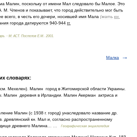
ма
Малин
,
поскольку
от
имени
Мал
следовало
бы
Малое
.
Это
А
.
М
.
Членов
и
показывает
,
что
город
действительно
мог
быть
ее
всего
,
в
честь
его
дочери
,
носившей
имя
Мала
(
мать
кн
.
ания
города
датируются
940
-
944
гг
.
арь
. -
М:
АСТ
.
Поспелов
Е
.
М
.
.
2001
.
Малка
их словарях:
см. Мехелен). Малин город в Житомирской области Украины.
ы. Малин деревня в Ирландии. Малин Акерман актриса и
ление Малин (с 1938 г. город) унаследовало название др.
 в. древлянский кн. Мал и, согласно распространенному
ородище древнего Малина… …
Географическая энциклопедия