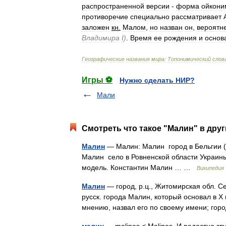
распространенной
версии
-
форма
ойкони
противоречие
специально
рассматривает
заложен
кн
.
Малом
,
но
назван
он
,
вероятн
Владимира
I
)
.
Время
ее
рождения
и
основ
Географические
названия
мира:
Топонимический
слов
Игры ⚽
Нужно сделать НИР?
Мали
Смотреть что такое "Малин" в друг
Малин
— Малин: Малин город в Бельгии (
Малин село в Ровненской области Украин
модель. Константин Малин … …
Википедия
Малин
— город, р.ц., Житомирская обл. Се
русск. города Малин, который основал в X
мнению, назвал его по своему имени; г