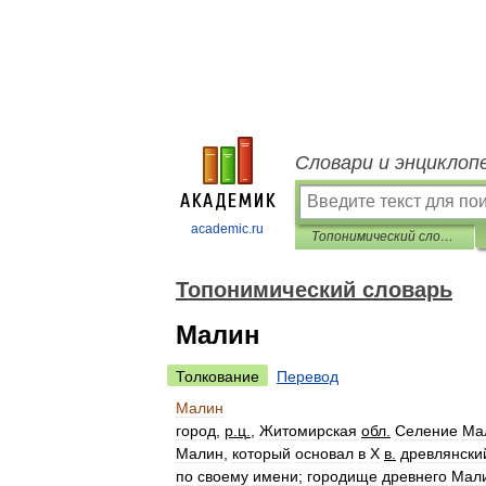
Словари и энциклоп
academic.ru
Топонимический словарь
Топонимический словарь
Малин
Толкование
Перевод
Малин
город
,
р
.
ц
.
,
Житомирская
обл
.
Селение
Ма
Малин
,
который
основал
в
X
в
.
древлянски
по
своему
имени
;
городище
древнего
Мал